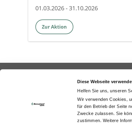
01.03.2026 - 31.10.2026
Zur Aktion
Footer-
Cookie Richtlinie
Diese Webseite verwende
Navigation
Impressum
Helfen Sie uns, unseren Se
Wir verwenden Cookies, u
Pflanzenschutzmittel vorsichtig verwenden. Vo
für den Betrieb der Seite
symbole in der Gebrauchsanleitung. Diese Inf
Zwecke zulassen. Sie könn
Verkaufsware. Diese Informationen gelten nur 
zustimmen. Weitere Inform
www.syngenta.de