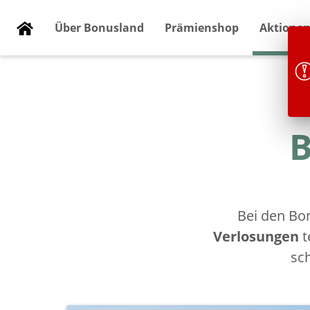
Syngenta
Über Bonusland
Prämienshop
Aktione
Bonusland
B
Bei den Bo
Verlosungen
t
sc