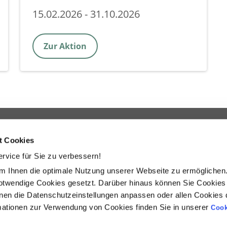
15.02.2026 - 31.10.2026
Zur Aktion
Datenschutz für Bonusland
Te
t Cookies
Datenschutz für www.bonusland.de
Ko
rvice für Sie zu verbessern!
m Ihnen die optimale Nutzung unserer Webseite zu ermöglichen
r Verwendung stets Etikett und Produktinformationen lesen
 notwendige Cookies gesetzt. Darüber hinaus können Sie Cookies
ormationen ersetzen nicht die Gebrauchsanleitung. Bindend 
en die Datenschutzeinstellungen anpassen oder allen Cookies d
für das Vertriebsgebiet Deutschland.
ationen zur Verwendung von Cookies finden Sie in unserer
Cook