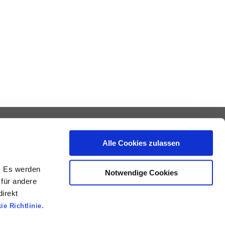
ilnahmebedingungen
Alle Cookies zulassen
ntakt
. Es werden
Notwendige Cookies
. Bitte beachten Sie die Warnhinweise und -
 für andere
ist der Text an der deutschen Syngenta-
irekt
.
ie Richtlinie
© Syngenta 2026