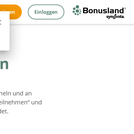
trieren
Einloggen
en
eln und an
Teilnehmen“ und
et.