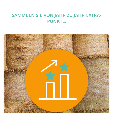
SAMMELN SIE VON JAHR ZU JAHR EXTRA-
PUNKTE.