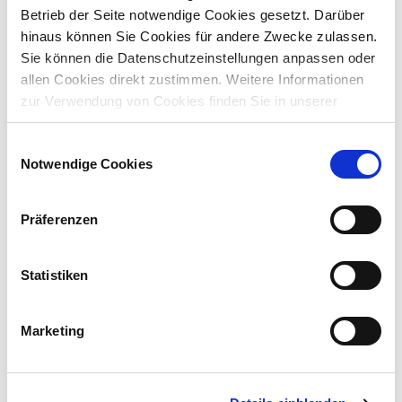
Betrieb der Seite notwendige Cookies gesetzt. Darüber
hinaus können Sie Cookies für andere Zwecke zulassen.
Sie können die Datenschutzeinstellungen anpassen oder
allen Cookies direkt zustimmen. Weitere Informationen
zur Verwendung von Cookies finden Sie in unserer
.
Cookie Richtlinie
Einwilligungsauswahl
Notwendige Cookies
3
Präferenzen
Anfang Dezember können Sie sich über Ihren
Treuebonus in Form von Extra-
Statistiken
Prämienpunkten freuen.
Marketing
Zu Ihrem Profil