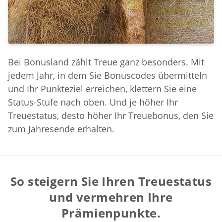
Bei Bonusland zählt Treue ganz besonders. Mit
jedem Jahr, in dem Sie Bonuscodes übermitteln
und Ihr Punkteziel erreichen, klettern Sie eine
Status-Stufe nach oben. Und je höher Ihr
Treuestatus, desto höher Ihr Treuebonus, den Sie
zum Jahresende erhalten.
So steigern Sie Ihren Treuestatus
und vermehren Ihre
Prämienpunkte.